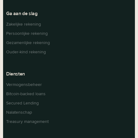
Ga aan de slag
Zakelijke rekening
Persoonlijke rekening
Gezamenlijke rekening
Ouder-kind rekening
Diensten
Vermogensbeheer
Bitcoin-backed loans
Secured Lending
Nalatenschap
Treasury management