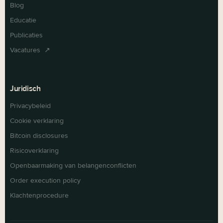
Blog
Educatie
Publicaties
Vacatures ↗
Juridisch
Privacybeleid
Cookie verklaring
Bitcoin disclosures
Risicoverklaring
Openbaarmaking van belangenconflicten
Order execution policy
Klachtenprocedure