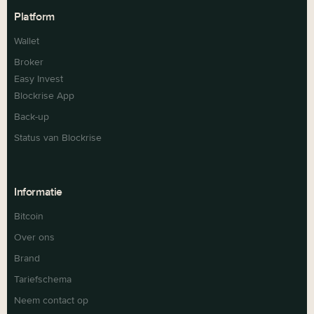
Platform
Wallet
Broker
Easy Invest
Blockrise App
Back-up
Status van Blockrise
Informatie
Bitcoin
Over ons
Brand
Tariefschema
Neem contact op