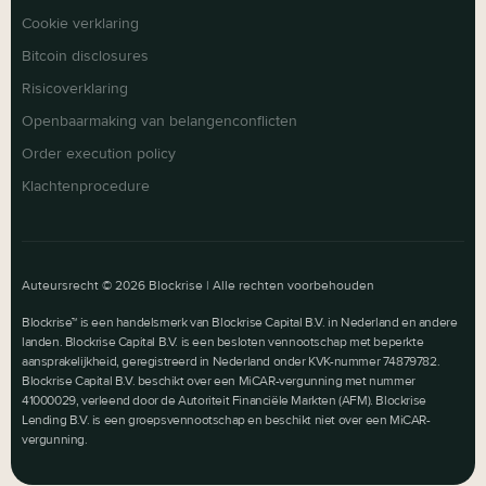
Cookie verklaring
Bitcoin disclosures
Risicoverklaring
Openbaarmaking van belangenconflicten
Order execution policy
Klachtenprocedure
Auteursrecht ©
2026
Blockrise | Alle rechten voorbehouden
Blockrise™ is een handelsmerk van Blockrise Capital B.V. in Nederland en andere
landen. Blockrise Capital B.V. is een besloten vennootschap met beperkte
aansprakelijkheid, geregistreerd in Nederland onder KVK-nummer 74879782.
Blockrise Capital B.V. beschikt over een MiCAR-vergunning met nummer
41000029, verleend door de Autoriteit Financiële Markten (AFM). Blockrise
Lending B.V. is een groepsvennootschap en beschikt niet over een MiCAR-
vergunning.