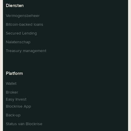
Diensten
Vermogensbeheer
Bitcoin-backed loans
Secured Lending
Nalatenschap
Treasury management
Platform
Wallet
Broker
Easy Invest
Blockrise App
Back-up
Status van Blockrise