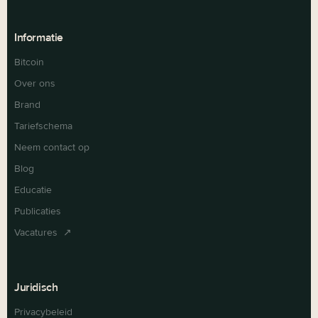
Informatie
Bitcoin
Over ons
Brand
Tariefschema
Neem contact op
Blog
Educatie
Publicaties
Vacatures ↗
Juridisch
Privacybeleid