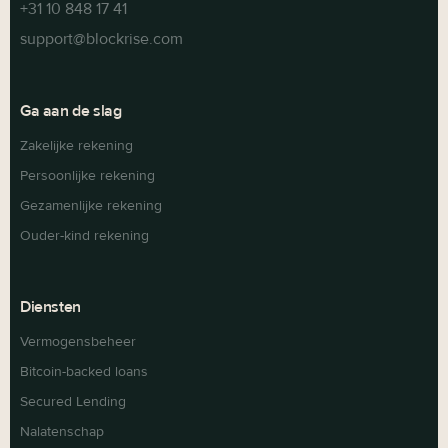
+31 10 848 17 41
support@blockrise.com
Ga aan de slag
Zakelijke rekening
Persoonlijke rekening
Gezamenlijke rekening
Ouder-kind rekening
Diensten
Vermogensbeheer
Bitcoin-backed loans
Secured Lending
Nalatenschap