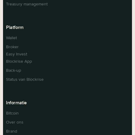
Treasury management
Platform
Wallet
Broker
Easy Invest
Blockrise App
Back-up
Status van Blockrise
Informatie
Bitcoin
Over ons
Brand