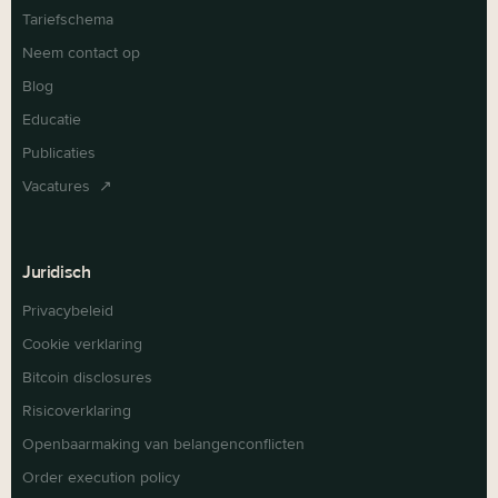
Tariefschema
Neem contact op
Blog
Educatie
Publicaties
Vacatures ↗
Juridisch
Privacybeleid
Cookie verklaring
Bitcoin disclosures
Risicoverklaring
Openbaarmaking van belangenconflicten
Order execution policy