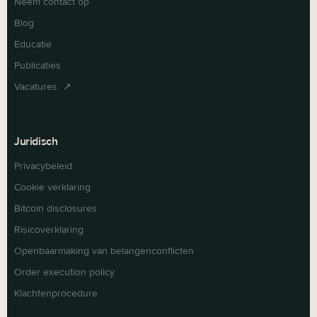
Neem contact op
Blog
Educatie
Publicaties
Vacatures ↗
Juridisch
Privacybeleid
Cookie verklaring
Bitcoin disclosures
Risicoverklaring
Openbaarmaking van belangenconflicten
Order execution policy
Klachtenprocedure