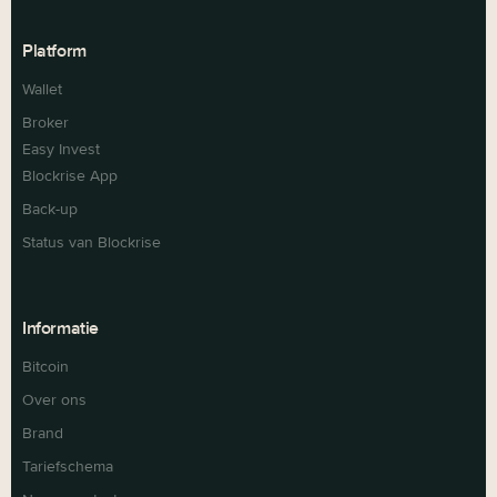
Platform
Wallet
Broker
Easy Invest
Blockrise App
Back-up
Status van Blockrise
Informatie
Bitcoin
Over ons
Brand
Tariefschema