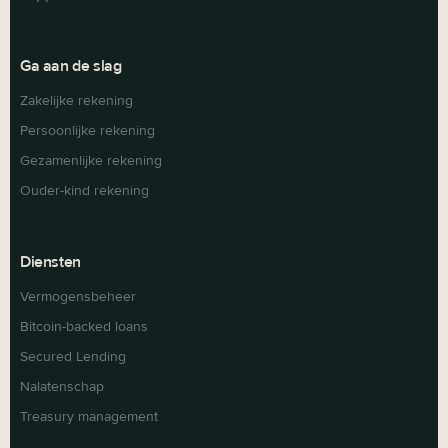
Ga aan de slag
Zakelijke rekening
Persoonlijke rekening
Gezamenlijke rekening
Ouder-kind rekening
Diensten
Vermogensbeheer
Bitcoin-backed loans
Secured Lending
Nalatenschap
Treasury management