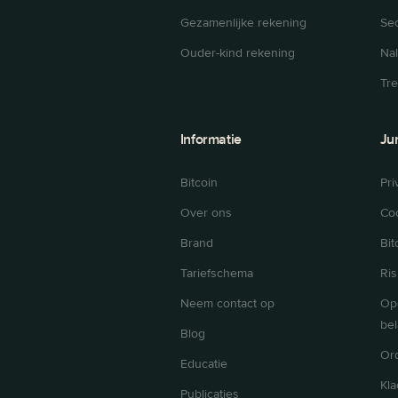
Gezamenlijke rekening
Se
Ouder-kind rekening
Na
Tr
Informatie
Ju
Bitcoin
Pri
Over ons
Coo
Brand
Bit
Tariefschema
Ris
Neem contact op
Op
bel
Blog
Ord
Educatie
Kl
Publicaties