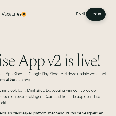
Vacatures
EN
NL
Log in
0
e App v2 is live!
 de App Store en Google Play Store. Met deze update wordt het
telijker dan ooit.
 waar u ook bent. Dankzij de toevoeging van een volledige
verkopen en overboekingen. Daarnaast heeft de app een frisse,
akt.
bruiksvriendelijker platform, met behoud van de veiligheid en