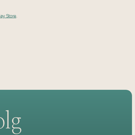
ay Store
.
olg