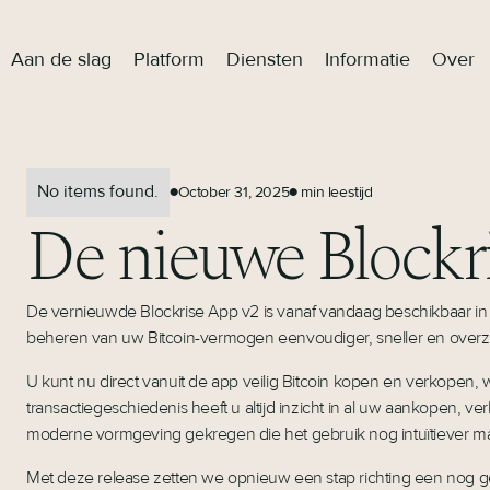
Aan de slag
Platform
Diensten
Informatie
Over
No items found.
October 31, 2025
min leestijd
●
●
De nieuwe Blockris
De vernieuwde Blockrise App v2 is vanaf vandaag beschikbaar in
beheren van uw Bitcoin-vermogen eenvoudiger, sneller en overzich
U kunt nu direct vanuit de app veilig Bitcoin kopen en verkopen,
transactiegeschiedenis heeft u altijd inzicht in al uw aankopen, 
moderne vormgeving gekregen die het gebruik nog intuïtiever ma
Met deze release zetten we opnieuw een stap richting een nog ge