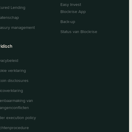
Easy Invest
cured Lending
Blockrise App
latenschap
Back-up
easury management
Status van Blockrise
ridisch
vacybeleid
kie verklaring
coin disclosures
icoverklaring
enbaarmaking van
angenconflicten
er execution policy
achtenprocedure