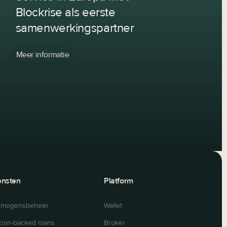
Blockrise als eerste
samenwerkingspartner
Meer informatie
ensten
Platform
rmogensbeheer
Wallet
coin-backed loans
Broker